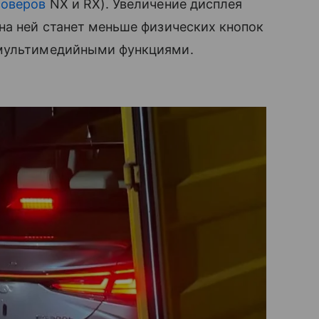
соверов
NX и RX). Увеличение дисплея
на ней станет меньше физических кнопок
 мультимедийными функциями.