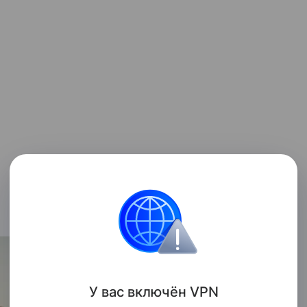
У вас включ
ён
V
P
N