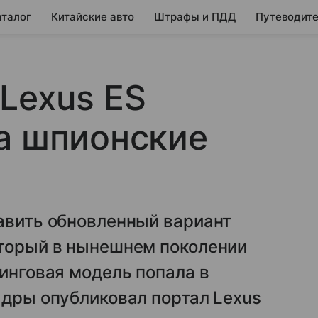
аталог
Китайские авто
Штрафы и ПДД
Путеводите
Lexus ES
а шпионские
авить обновленный вариант
оторый в нынешнем поколении
линговая модель попала в
адры опубликовал портал Lexus