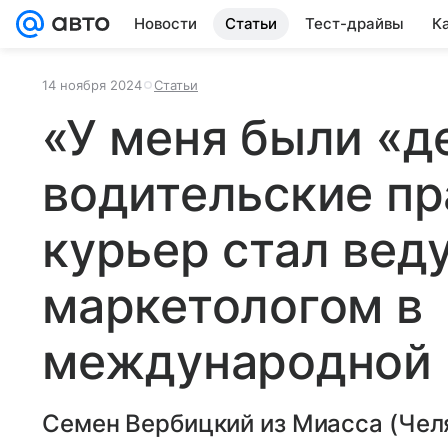
Новости
Статьи
Тест-драйвы
К
14 ноября 2024
Статьи
«У меня были «д
водительские пр
курьер стал ве
маркетологом в
международной 
Семен Вербицкий из Миасса (Челя