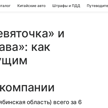
аталог
Китайские авто
Штрафы и ПДД
Путеводите
евяточка» и
ава»: как
дущим
компании
бинская область) всего за 6