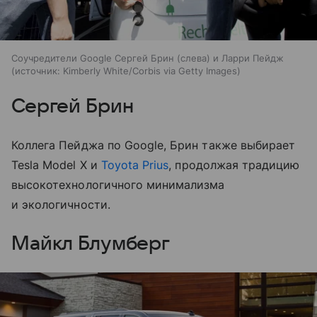
Соучредители Google Сергей Брин (слева) и Ларри Пейдж
источник:
Kimberly White/Corbis via Getty Images
Сергей Брин
Коллега Пейджа по Google, Брин также выбирает
Tesla Model X и
Toyota Prius
, продолжая традицию
высокотехнологичного минимализма
и экологичности.
Майкл Блумберг