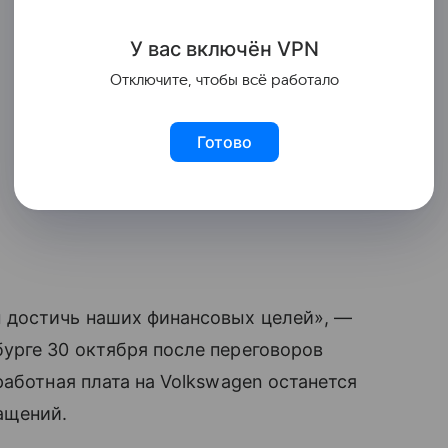
У вас включ
ён
V
P
N
Отключите, чтобы всё работало
Готово
 достичь наших финансовых целей», —
урге 30 октября после переговоров
аботная плата на Volkswagen останется
ащений.