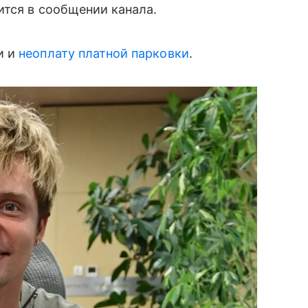
ится в сообщении канала.
и и
неоплату платной парковки
.