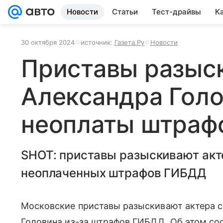
Новости
Статьи
Тест-драйвы
К
30 октября 2024
источник:
Газета.Ру
Новости
Приставы разыс
Александра Голо
неоплаты штраф
SHOT: приставы разыскивают акте
неоплаченных штрафов ГИБДД
Московские приставы разыскивают актера с
Головина из-за штрафов ГИБДД. Об этом со