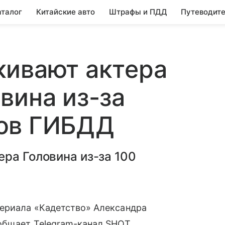
аталог
Китайские авто
Штрафы и ПДД
Путеводите
кивают актера
вина из-за
ов ГИБДД
ра Головина из-за 100
ериала «Кадетство» Александра
общает Telegram-канал SHOT.