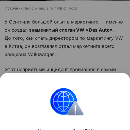
Источник:
legion-media.ru / Ulrich Roth
У Сенгпиля большой опыт в маркетинге — именно
он создал
знаменитый слоган VW «Das Auto»
.
До того, как стать директором по маркетингу VW
в Китае, он возглавлял отдел маркетинга всего
концерна Volkswagen.
Этот неприятный инцидент произошел в самый
неподходящий для Volkswagen момент.
Автопроизводитель
теряет свою долю рынка
в Китае
, и в третьем квартале его продажи
на местном рынке упали сразу на 15% до 711 500
автомобилей.
Происшествия
Лайфстайл
Законодательств