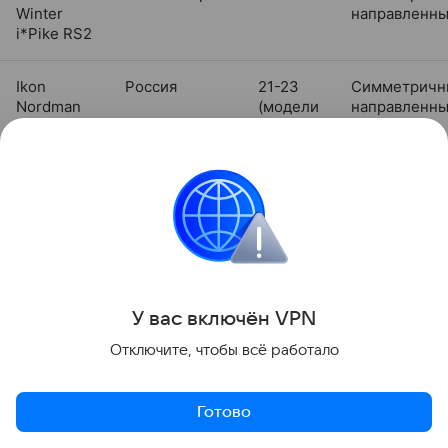
Winter
направленн
i*Pike RS2
Ikon
Россия
21-23
Симметричн
Nordman
(модели
направленн
(5,7,8)
5 и 7)
До 26
(модель
8)
Китайские
Китай
15-21
Симметричн
(Sailun Ice
направленн
Blazer
WST3,
У вас включ
ён
V
P
N
LingLong
GreenMax
Отключите, чтобы всё работало
Winter
Grip и др.)
Готово