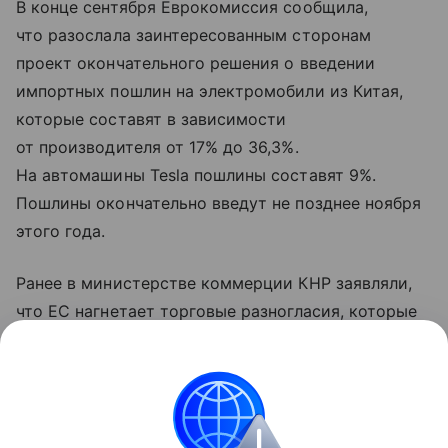
В конце сентября Еврокомиссия сообщила,
что разослала заинтересованным сторонам
проект окончательного решения о введении
импортных пошлин на электромобили из Китая,
которые составят в зависимости
от производителя от 17% до 36,3%.
На автомашины Tesla пошлины составят 9%.
Пошлины окончательно введут не позднее ноября
этого года.
Ранее в министерстве коммерции КНР заявляли,
что ЕС нагнетает торговые разногласия, которые
могут спровоцировать «торговую войну».
В ведомстве отмечали, что методы ЕС являются
образцом протекционизма, а Китай тверд в своей
решимости защищать свои законные интересы.