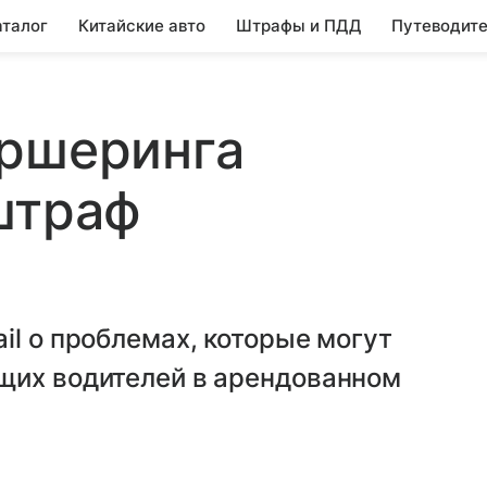
аталог
Китайские авто
Штрафы и ПДД
Путеводите
аршеринга
штраф
il о проблемах, которые могут
щих водителей в арендованном