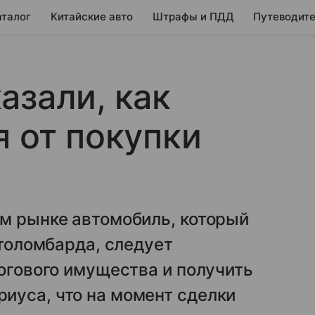
аталог
Китайские авто
Штрафы и ПДД
Путеводите
азали, как
я от покупки
ом рынке автомобиль, который
втоломбарда, следует
логового имущества и получить
иуса, что на момент сделки