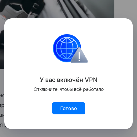
У вас включ
ён
V
P
N
Отключите, чтобы всё работало
нотариальный реестр залогового
рка велась еще и по базе Федресурс.
Готово
шним обратиться к нотариусу и получить
я в реестре», — сообщил Шелков.