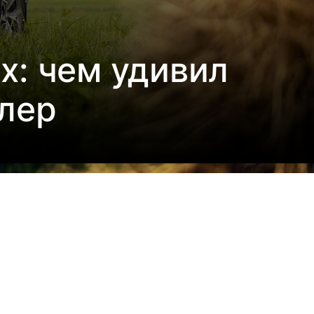
ax: чем удивил
лер