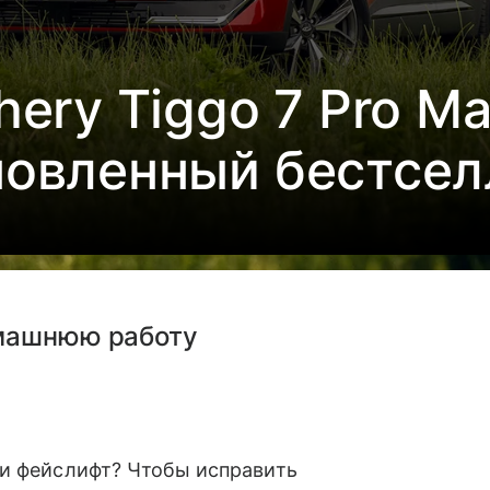
ery Tiggo 7 Pro M
новленный бестсел
омашнюю работу
и фейслифт? Чтобы исправить