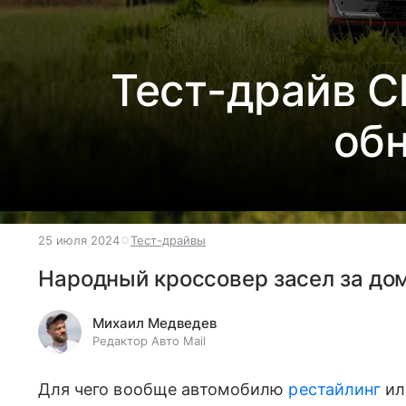
Тест-драйв Ch
об
25 июля 2024
Тест-драйвы
Народный кроссовер засел за д
Михаил Медведев
Редактор Авто Mail
Для чего вообще автомобилю
рестайлинг
ил