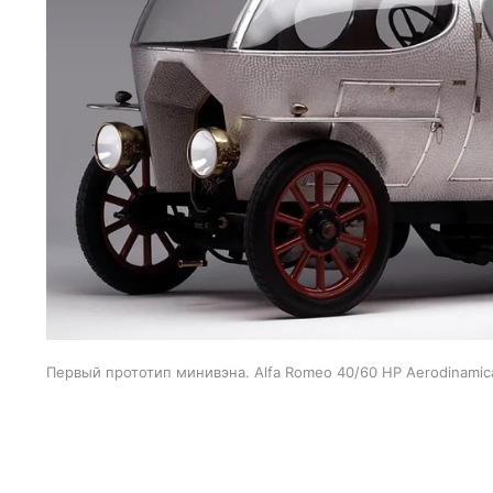
Первый прототип минивэна. Alfa Romeo 40/60 HP Aerodinamic