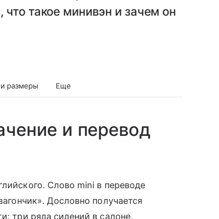
что такое минивэн и зачем он
 и размеры
Еще
ачение и перевод
лийского. Слово mini в переводе
«вагончик». Дословно получается
и: три ряда сидений в салоне,