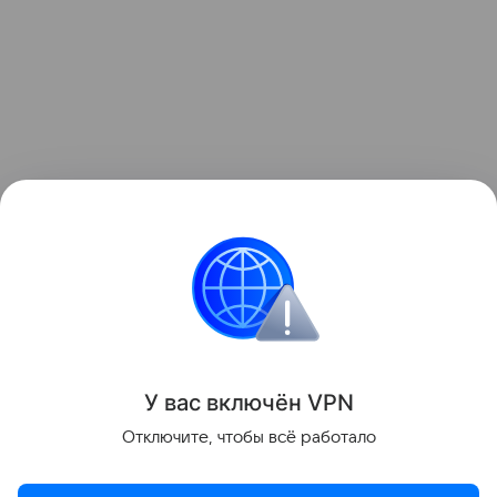
Евгений Костин
Судебные дела
Рынок
У вас включ
ён
V
P
N
Поделиться
Отключите, чтобы всё работало