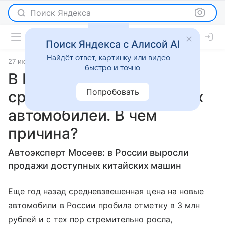
Поиск Яндекса
Поиск Яндекса с Алисой AI
Найдёт ответ, картинку или видео —
27 июня 2024
источник:
Газета.Ру
Статьи
быстро и точно
В России резко упала
Попробовать
средняя стоимость новых
автомобилей. В чем
причина?
Автоэксперт Мосеев: в России выросли
продажи доступных китайских машин
Еще год назад средневзвешенная цена на новые
автомобили в России пробила отметку в 3 млн
рублей и с тех пор стремительно росла,