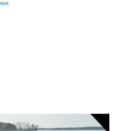
ики
.