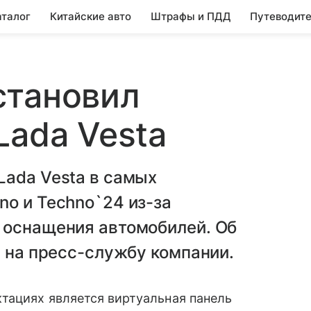
аталог
Китайские авто
Штрафы и ПДД
Путеводите
становил
Lada Vesta
Lada Vesta в самых
o и Techno`24 из-за
 оснащения автомобилей. Об
й на пресс-службу компании.
тациях является виртуальная панель