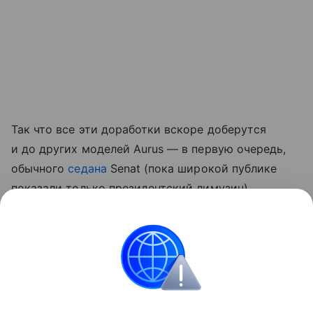
Так что все эти доработки вскоре доберутся
и до других моделей Aurus — в первую очередь,
обычного
седана
Senat (пока широкой публике
показали только президентский лимузин),
а в дальнейшем — и до
кроссовера
Komendant.
Но произойдет это не раньше 2025 года, на конец
которого запланировано серийное производство
обновленных «Аурусов».