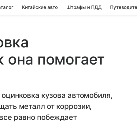
аталог
Китайские авто
Штрафы и ПДД
Путеводите
овка
к она помогает
е оцинковка кузова автомобиля,
щать металл от коррозии,
 все равно побеждает