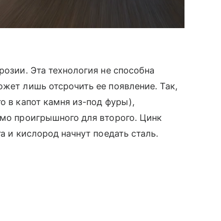
розии. Эта технология не способна
ожет лишь отсрочить ее появление. Так,
о в капот камня из-под фуры),
омо проигрышного для второго. Цинк
га и кислород начнут поедать сталь.