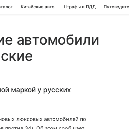
аталог
Китайские авто
Штрафы и ПДД
Путеводите
ие автомобили
йские
ной маркой у русских
е новых люксовых автомобилей по
в против 34). Об этом сообщает