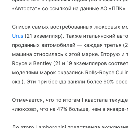
«Автостат» со ссылкой на данные АО «ППК».
Список самых востребованных люксовых м
Urus
(21 экземпляр). Также итальянский авт
проданных автомобилей — каждая третья (22
машина относилась к этой марке. Вторую и 
Royce и Bentley (21 и 19 экземпляров соот
моделями марок оказались Rolls-Royce Cullina
экз.). Эти три бренда заняли более 90% рос
Отмечается, что по итогам I квартала текущ
«люксов», что на 47% больше, чем в январе-
До этого Lamborghini представила эксклюз