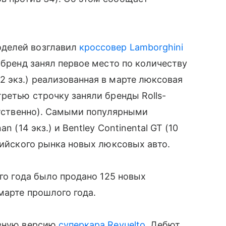
оделей возглавил
кроссовер
Lamborghini
обренд занял первое место по количеству
 экз.) реализованная в марте люксовая
третью строчку заняли бренды Rolls-
ветственно). Самыми популярными
n (14 экз.) и Bentley Continental GT (10
сийского рынка новых люксовых авто.
его года было продано 125 новых
марте прошлого года.
ивную версию
суперкара Revuelto
. Дебют