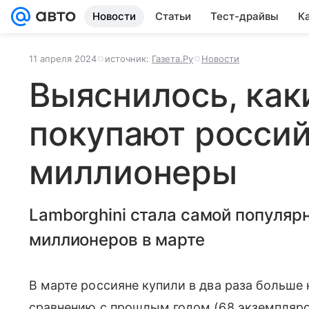
Новости
Статьи
Тест-драйвы
К
11 апреля 2024
источник:
Газета.Ру
Новости
Выяснилось, как
покупают росси
миллионеры
Lamborghini стала самой популяр
миллионеров в марте
В марте россияне купили в два раза больш
сравнению с прошлым годом (68 экземпляро