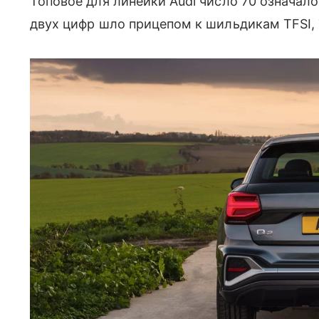
Топовое для линейки Audi число 70 означал
двух цифр шло прицепом к шильдикам TFSI, T