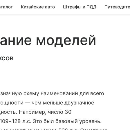
аталог
Китайские авто
Штрафы и ПДД
Путеводите
вание моделей
ксов
вузначную схему наименований для всего
 мощности — чем меньше двузначное
ность. Например, число 30
09−128 л.с. Это был базовый уровень.