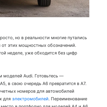
просто, но в реальности многие путались
 от этих мощностных обозначений.
той неделе, уже обходится без цифр
ем моделей Audi. Готовьтесь —
A5, в свою очередь A6 превратится в A7.
нечетных номеров для автомобилей
ых для
электромобилей
. Переименование
 место в портфолио для моделей A4 и A6