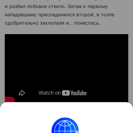
и разбил лобовое стекло. Затем к первому
нападавшему присоединился второй, в толпе
одобрительно захлопали и… понеслась.
Люди били стекла, снимали все на видео. Никто
не пытался остановить расправу. Наконец, кто-
то кинул фейерверк в салон, и I-Pace охватило