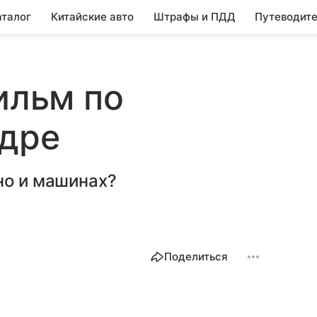
аталог
Китайские авто
Штрафы и ПДД
Путеводите
ильм по
адре
но и машинах?
Поделиться