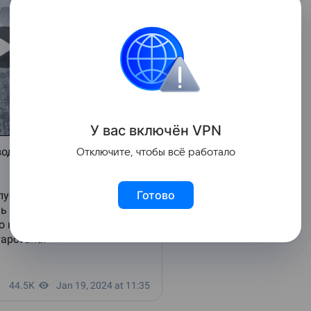
У вас включ
ён
V
P
N
Отключите, чтобы всё работало
Готово