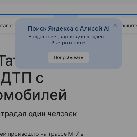
аталог
Китайские авто
Штрафы и ПДД
Путеводите
Поиск Яндекса с Алисой AI
Найдёт ответ, картинку или видео —
быстро и точно
 Татарстане
Попробовать
 ДТП с
томобилей
традал один человек
ей произошло на трассе М-7 в