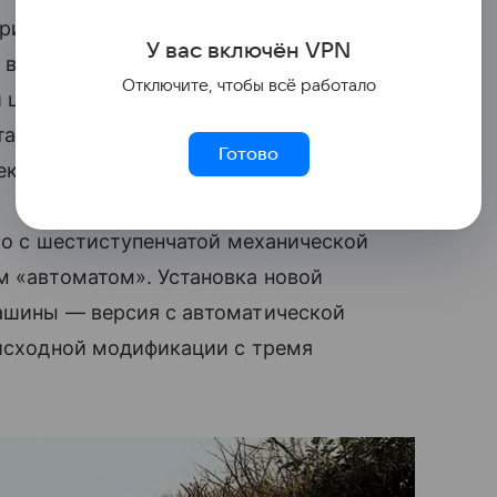
привычно смотрится и пересмотренная
У вас включ
ён
V
P
N
к водителю центральной секцией
Отключите, чтобы всё работало
и цифровая приборка с дисплеем
тановлено на 25 мм ниже, а новый
Готово
кает на технические доработки.
ько с шестиступенчатой механической
ым «автоматом». Установка новой
машины — версия с автоматической
 исходной модификации с тремя