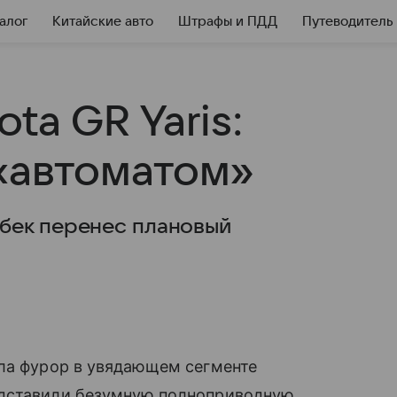
алог
Китайские авто
Штрафы и ПДД
Путеводитель
ta GR Yaris:
«автоматом»
бек перенес плановый
ела фурор в увядающем сегменте
едставили безумную полноприводную