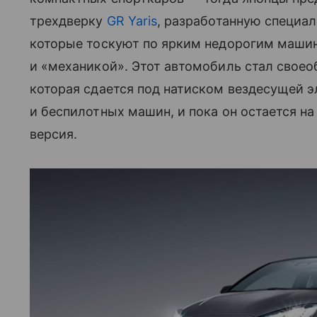
трехдверку
GR Yaris
, разработанную специа
которые тоскуют по ярким недорогим маш
и «механикой». Этот автомобиль стал свое
которая сдается под натиском вездесущей 
и беспилотных машин, и пока он остается н
версия.