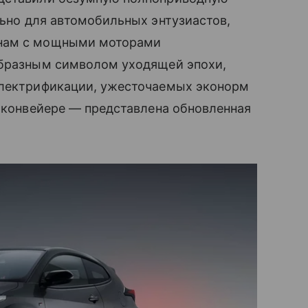
льно для автомобильных энтузиастов,
инам с мощными моторами
образным символом уходящей эпохи,
электрификации, ужесточаемых эконорм
а конвейере — представлена обновленная