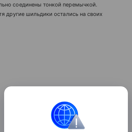
льно соединены тонкой перемычкой.
отя другие шильдики остались на своих