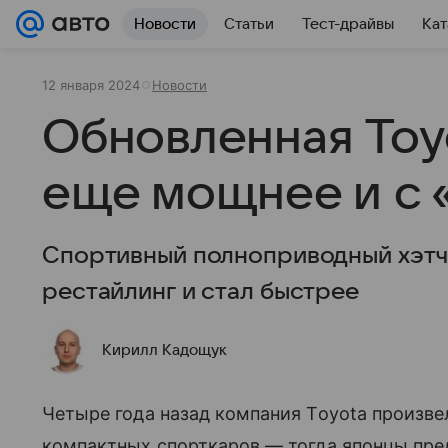
Новости
Статьи
Тест-драйвы
Кат
12 января 2024
Новости
Обновленная Toyo
еще мощнее и с 
Спортивный полноприводный хэтч
рестайлинг и стал быстрее
Кирилл Кадощук
Четыре года назад компания Toyota произв
компактных спорткаров — тогда японцы пр