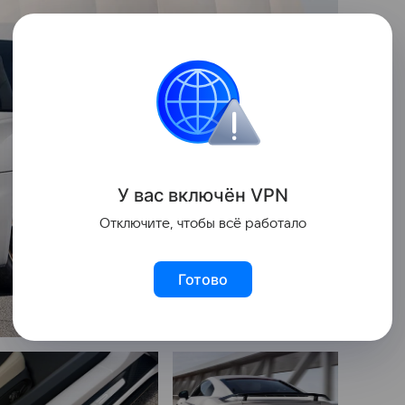
У вас включ
ён
V
P
N
Отключите, чтобы всё работало
Готово