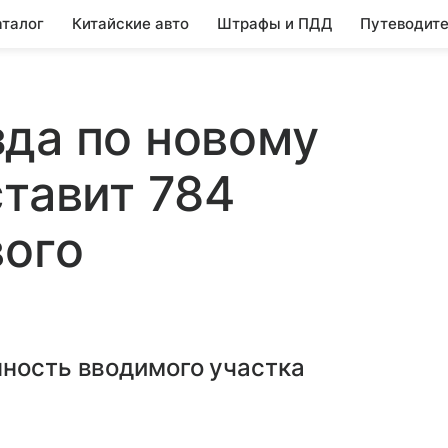
аталог
Китайские авто
Штрафы и ПДД
Путеводите
да по новому
ставит 784
вого
нность вводимого участка