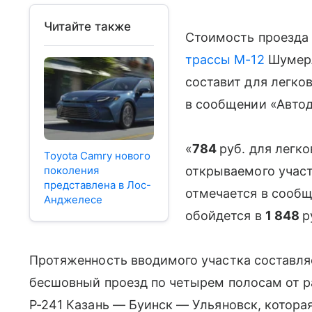
Читайте также
Стоимость проезда 
трассы М-12
Шумерл
составит для легко
в сообщении «Автод
«
784
руб. для легк
Toyota Camry нового
поколения
открываемого учас
представлена в Лос-
отмечается в сообщ
Анджелесе
обойдется в
1 848
р
Протяженность вводимого участка составляе
бесшовный проезд по четырем полосам от р
Р-241 Казань — Буинск — Ульяновск, котора