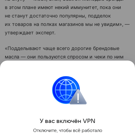
в этом плане имеют некий иммунитет, пока они
не станут достаточно популярны, подделок
их товаров на полках магазинов мы не увидим», —
утверждает эксперт.
«Подделывают чаще всего дорогие брендовые
масла — они пользуются спросом и чеки по ним
выше», — согласен с коллегой и технический
директор Fit Service Алексей Рузанов. «Чем более
узнаваемый бренд, тем чаще его подделывают», —
подтверждает директор автотехцентра
«Северный Флот Моторс» Дмитрий Горелов.
Как правильно
Российские
Моторное масло:
У вас включ
ён
V
P
N
Отключите, чтобы всё работало