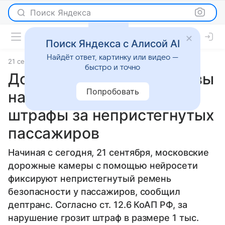
Поиск Яндекса
Поиск Яндекса с Алисой AI
Найдёт ответ, картинку или видео —
21 сентября 2023
источник:
Коммерсантъ
Новости
быстро и точно
Дорожные камеры Москвы
Попробовать
начали выписывать
штрафы за непристегнутых
пассажиров
Начиная с сегодня, 21 сентября, московские
дорожные камеры с помощью нейросети
фиксируют непристегнутый ремень
безопасности у пассажиров, сообщил
дептранс. Согласно ст. 12.6 КоАП РФ, за
нарушение грозит штраф в размере 1 тыс.