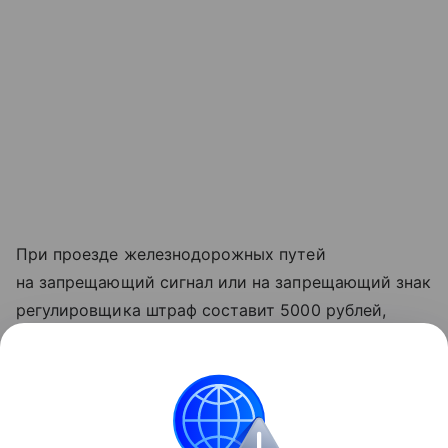
При проезде железнодорожных путей
на запрещающий сигнал или на запрещающий знак
регулировщика штраф составит 5000 рублей,
также предусмотрено лишение прав на срок от 3
до 6 месяцев. Или, к примеру, если водитель
повторно превысил скорость на 80 км и более,
речь пойдет о штрафе 7 500 рублей, либо лишении