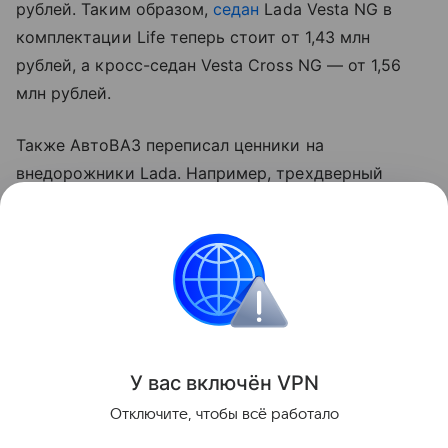
рублей. Таким образом,
седан
Lada Vesta NG в
комплектации Life теперь стоит от 1,43 млн
рублей, а кросс-седан Vesta Cross NG — от 1,56
млн рублей.
Также АвтоВАЗ переписал ценники на
внедорожники Lada. Например, трехдверный
внедорожник
Lada Niva Classic
в версиях Urban и
Black теперь стоит на 30 тыс. и 40 тыс. рублей
дороже ― 965 тыс. рублей и 984 тыс. рублей
соответственно.
Цены
Российские
Рынок
У вас включ
ён
V
P
N
Поделиться
Отключите, чтобы всё работало