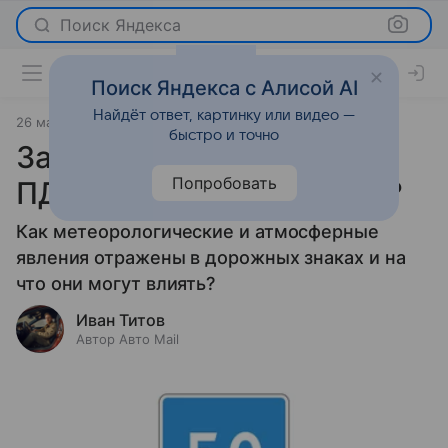
Поиск Яндекса
Поиск Яндекса с Алисой AI
Найдёт ответ, картинку или видео —
26 марта 2026
источник:
Авто Mail
Новости
быстро и точно
Заковыристый вопрос по
Попробовать
ПДД: при чем тут погода?
Как метеорологические и атмосферные
явления отражены в дорожных знаках и на
что они могут влиять?
Иван Титов
Автор Авто Mail