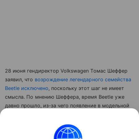
28 июня гендиректор Volkswagen Томас Шеффер
заявил, что
возрождение легендарного семейства
Beetle исключено
, поскольку этот шаг не имеет
смысла. По мнению Шеффера, время Beetle уже
давно прошло, из-за чего появление в модельной
линейке
электромобиля
в стиле ретро было бы
бессмысленным. Шеффер считает, что попытки
производителя играть на ностальгии покупателя