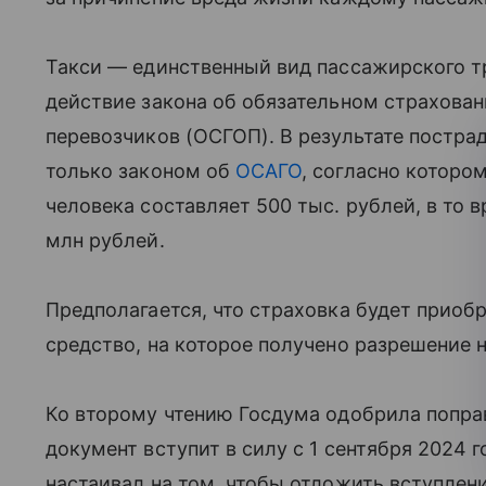
Такси — единственный вид пассажирского тр
действие закона об обязательном страхова
перевозчиков (ОСГОП). В результате постр
только законом об
ОСАГО
, согласно которо
человека составляет 500 тыс. рублей, в то 
млн рублей.
Предполагается, что страховка будет приоб
средство, на которое получено разрешение н
Ко второму чтению Госдума одобрила поправ
документ вступит в силу с 1 сентября 2024 
настаивал на том, чтобы отложить вступлени