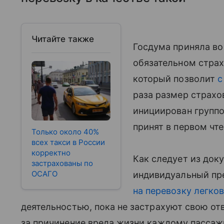
Читайте также
Госдума приняла во
обязательном страх
который позволит
с
раза размер страхо
инициирован группо
принят в первом чте
Только около 40%
всех такси в России
корректно
Как следует из док
застрахованы по
ОСАГО
индивидуальный пр
на перевозку легко
деятельностью, пока не застрахуют свою от
за причинение вреда жизни каждому пассаж