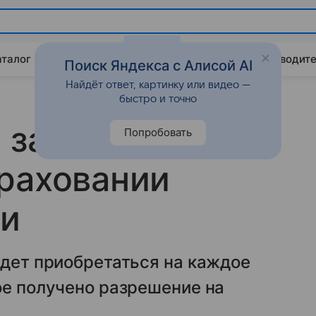
аталог
Китайские авто
Штрафы и ПДД
Путеводите
Поиск Яндекса с Алисой AI
Найдёт ответ, картинку или видео —
быстро и точно
 закон об
Попробовать
раховании
си
удет приобретаться на каждое
ое получено разрешение на