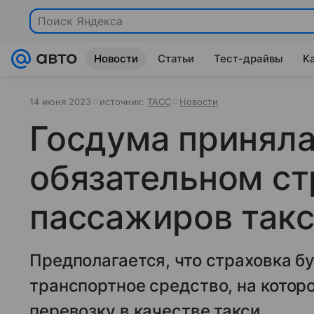
Поиск Яндекса
Новости
Статьи
Тест-драйвы
К
14 июня 2023
источник:
ТАСС
Новости
Госдума приняла
обязательном ст
пассажиров так
Предполагается, что страховка б
транспортное средство, на котор
перевозку в качестве такси