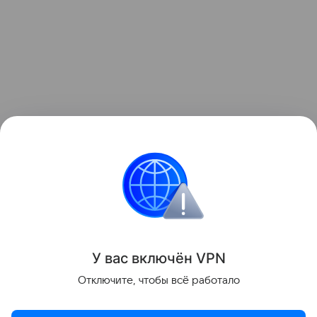
Роман Кильдюшкин
Статистика
Иномарки
У вас включ
ён
V
P
N
Поделиться
Отключите, чтобы всё работало