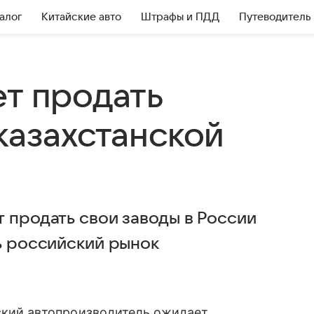
алог
Китайские авто
Штрафы и ПДД
Путеводитель
ет продать
казахстанской
 продать свои заводы в России
ь российский рынок
кий автопроизводитель ожидает