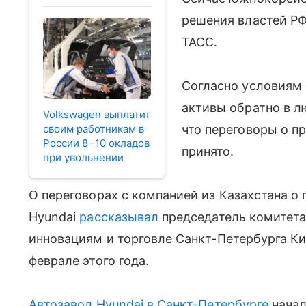
решения властей РФ
ТАСС.
Согласно условиям 
активы обратно в л
Volkswagen выплатит
своим работникам в
что переговоры о п
России 8−10 окладов
принято.
при увольнении
О переговорах с компанией из Казахстана о
Hyundai
рассказывал
председатель комитета
инновациям и торговле Санкт-Петербурга К
феврале этого года.
Автозавод Hyundai в Санкт-Петербурге
начал