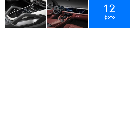
12
фото