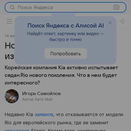
Поиск Яндекса
Поиск Яндекса с Алисой AI
Найдёт ответ, картинку или видео —
14 марта 2023
Статьи
быстро и точно
Новый Kia Rio — как
Попробовать
изменится дизайн
Корейская компания Kia активно испытывает
седан Rio нового поколения. Что в нем будет
интересного?
Игорь Самойлов
Автор Авто Mail
Недавно Kia
заявила
, что отказывается от модели
Rio для европейского рынка, где ее заменит
кроссовер
Stoniс. Кроме того, компактное