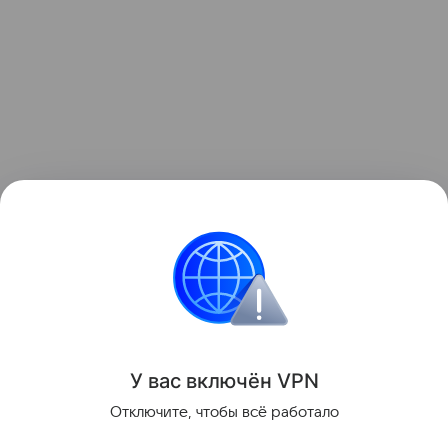
Безопасность
Угоны
У вас включ
ён
V
P
N
Поделиться
Отключите, чтобы всё работало