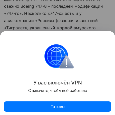
свежих Boeing 747-8 – последней модификации
«747-го». Несколько «747-х» есть и у
авиакомпании «Россия» (включая известный
«Тигролет», украшенный мордой амурского
тигра). А Iran Air, например, до сих пор летает на
Boeing 747-200, выпущенном в 1988 году! Так что,
пусть производство «747-х» и прекратилось, мы
еще долго будем наблюдать их в небе и в
аэропортах!
Путешествия
У вас включ
ён
V
P
N
Отключите, чтобы всё работало
Поделиться
Готово