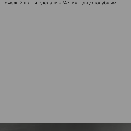
смелый шаг и сделали «747-й»… двухпалубным!