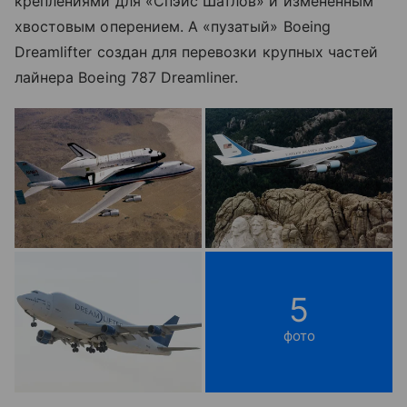
креплениями для «Спэйс Шатлов» и измененным
хвостовым оперением. А «пузатый» Boeing
Dreamlifter создан для перевозки крупных частей
лайнера Boeing 787 Dreamliner.
5
фото