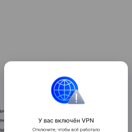
ью 700 ватт, питающаяся солнечной
ень, не подключаясь к зарядным
У вас включ
ён
V
P
N
ный пробег большинства
Отключите, чтобы всё работало