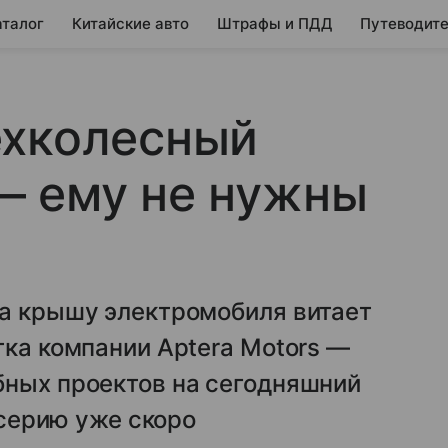
аталог
Китайские авто
Штрафы и ПДД
Путеводите
ехколесный
— ему не нужны
на крышу электромобиля витает
тка компании Aptera Motors —
бных проектов на сегодняшний
 серию уже скоро