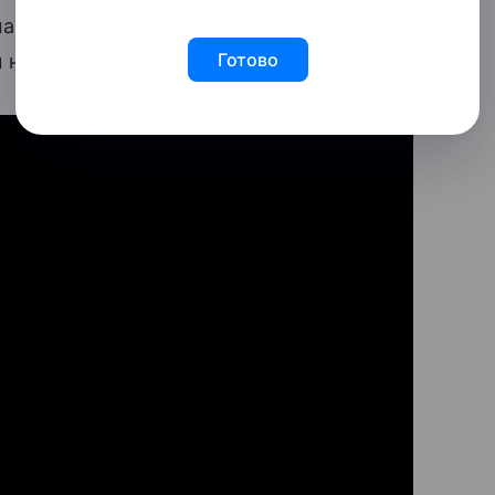
машины живет в таких
солнечных краях
,
Готово
 не потребуется никогда.