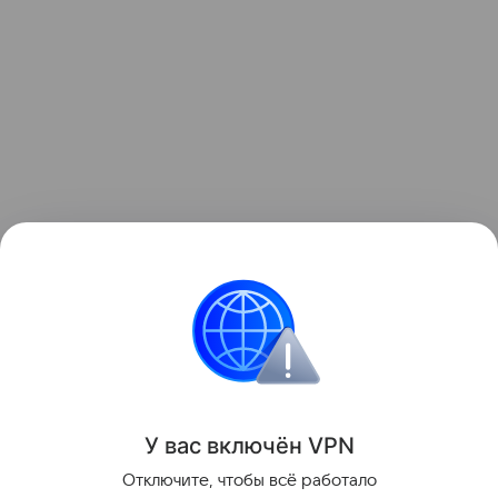
Контент недоступен
Новинки России
Иномарки
Ситуация-2022
У вас включ
ён
V
P
N
Поделиться
Отключите, чтобы всё работало