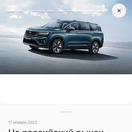
17 января 2023
На российский рынок
выходит семиместный
кроссовер Geely Okavango
Официальный дилер Geely в феврале
привезет в Россию крупные кроссоверы
Geely Okavango, выяснила «Российская
газета»
Новинки России
Иномарки
Ситуация-2022
Поделиться
17 января 2023