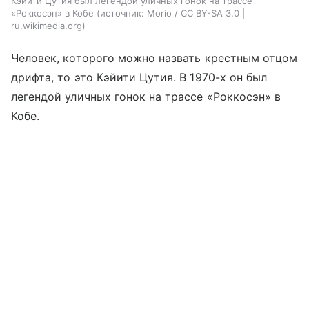
Кэйити Цутия был легендой уличных гонок на трассе
«Роккосэн» в Кобе
источник:
Morio / CC BY-SA 3.0 |
ru.wikimedia.org
Человек, которого можно назвать крестным отцом
дрифта, то это Кэйити Цутия. В 1970-х он был
легендой уличных гонок на трассе «Роккосэн» в
Кобе.