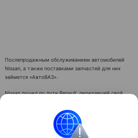
Послепродажным обслуживанием автомобилей
Nissan, а также поставками запчастей для них
займется «АвтоВАЗ».
Nissan пошел по пути Renault, передавшей свой
московский автозавод
государству. Сумма сделки
в обоих случаях — 1 евро.
Контент недоступен