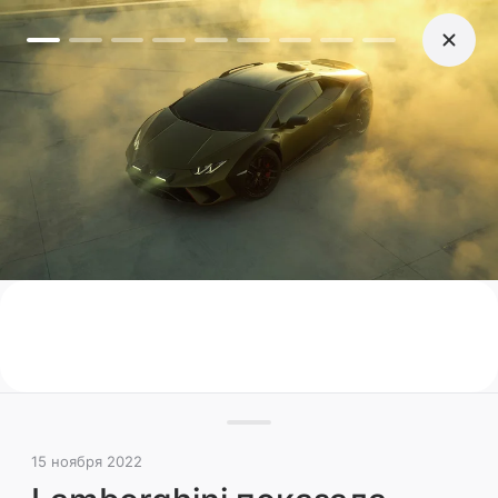
15 ноября 2022
Lamborghini показала
экстремальное купе для
бездорожья
Появились первые фото Lamborghini Huracan
Sterrato без камуфляжа. Это «кроссовая»
версия итальянского суперкара, которую
скоро представят официально
Новинки
Иномарки
Поделиться
15 ноября 2022