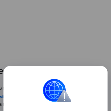
е
матические» регламентирует правила
рышек
. В шестой главе приводятся
жаться автомобильные колеса. Это