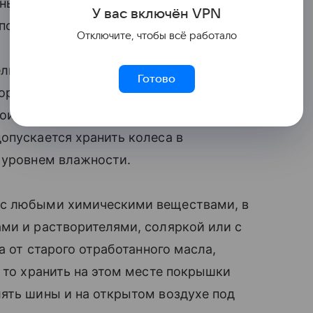
ные от посторонних предметов
У вас включ
ён
V
P
N
пожарной безопасности.
Отключите, чтобы всё работало
ельные приборы, открытые источники
Готово
оры. В помещениях также не должно
изводящего озон, потому как этот газ
опускается хранить колеса в
 уровнем влажности.
 с любыми химическими веществами, в
ми и растворителями, соляркой или с
а от старого отработанного масла,
, то хранить на этом месте покрышки
ять шины и на открытом воздухе под