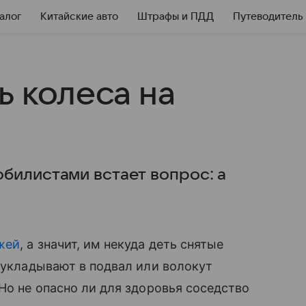
алог
Китайские авто
Штрафы и ПДД
Путеводитель
ь колеса на
билистами встает вопрос: а
жей
, а значит, им некуда деть снятые
е укладывают в подвал или волокут
Но не опасно ли для здоровья соседство