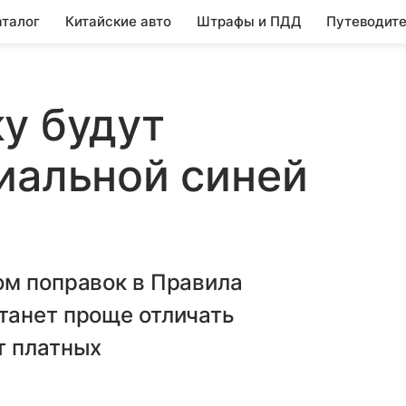
аталог
Китайские авто
Штрафы и ПДД
Путеводите
у будут
иальной синей
ом поправок в Правила
танет проще отличать
т платных