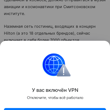
авиации и космонавтики при Смитсоновском
институте.
Наземная сеть гостиниц, входящих в концерн
Hilton (а это 18 отдельных брендов), сейчас
включает в себя более 7000 объектов
недвижимости, что делает компанию лидером
отрасли.
Контент недоступен
Путешествия
Космос
У вас включ
ён
V
P
N
Отключите, чтобы всё работало
Поделиться