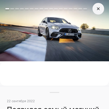
22 сентября 2022
Появился самый могучий
Mercedes C-класса от AMG
Mercedes C-класса, сменивший в прошлом
году поколение, получил топовую версию
мощностью 680 л.с. Если прежде на старшую
модификацию ставили V8, то тут
четырехцилиндровый гибрид
Новинки
Иномарки
Поделиться
22 сентября 2022