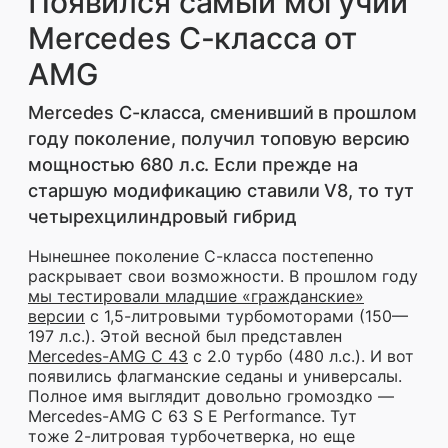
Появился самый могучий
Mercedes C-класса от
AMG
Mercedes C-класса, сменивший в прошлом
году поколение, получил топовую версию
мощностью 680 л.с. Если прежде на
старшую модификацию ставили V8, то тут
четырехцилиндровый гибрид
Нынешнее поколение С-класса постепенно
раскрывает свои возможности. В прошлом году
мы тестировали младшие «гражданские»
версии
с 1,5-литровыми турбомоторами (150—
197 л.с.). Этой весной был представлен
Mercedes-AMG C 43
с 2.0 турбо (480 л.с.). И вот
появились флагманские седаны и универсалы.
Полное имя выглядит довольно громоздко —
Mercedes-AMG C 63 S E Performance. Тут
тоже 2-литровая турбочетверка, но еще