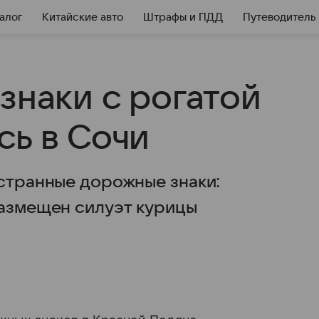
алог
Китайские авто
Штрафы и ПДД
Путеводитель
знаки с рогатой
сь в Сочи
 странные дорожные знаки:
размещен силуэт курицы