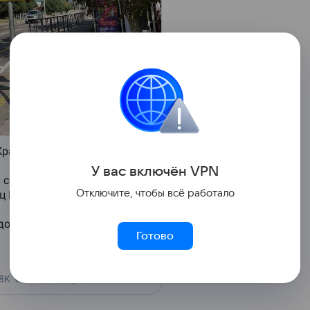
У вас включ
ён
V
P
N
Отключите, чтобы всё работало
Готово