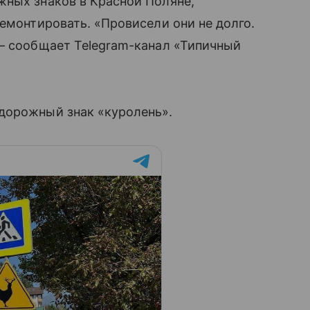
жных знаков в Красной Поляне,
демонтировать. «Провисели они не долго.
 — сообщает Telegram-канал «Типичный
дорожный знак «куролень».