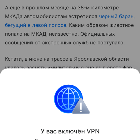
А еще в прошлом месяце на 38-м километре
МКАДа автомобилистам встретился
черный баран,
бегущий в левой полосе
. Каким образом животное
попало на МКАД, неизвестно. Официальных
сообщений от экстренных служб не поступало.
Кстати, в июне на трассе в Ярославской области
удалось заснять умилительную сцену: в свете фар
водитель замечает, что дорогу пересекают
необычные пешеходы —
кабанята
!
Контент недоступен
Происшествия
Лайфстайл
Животные
У вас включ
ён
V
P
N